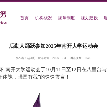
首页
机构概况
规章制度
规划建设
后勤人踊跃参加2025年南开大学运动会
发布者：赵涧丹
发布时间：2025-10-31
浏览次数：
546
杯
”
南开大学运动会于
10
月
11
日至
12
日在八里台与
开体魄，强国有我
”
的铮铮誓言！