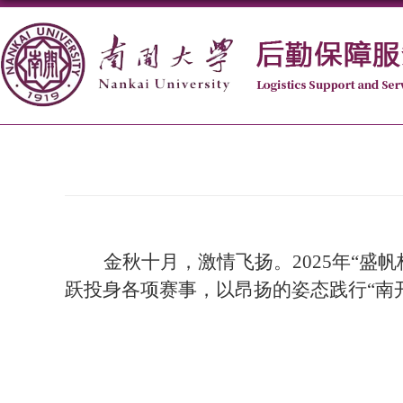
金秋十月，激情飞扬。
2025
年
“
盛帆
跃投身各项赛事，以昂扬的姿态践行
“
南